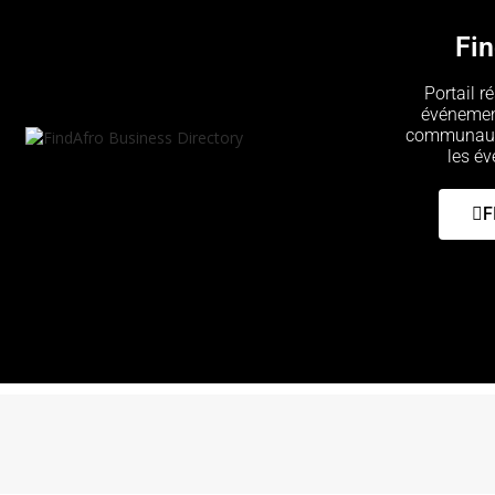
Fi
Portail 
événement
communauté.
les é
F