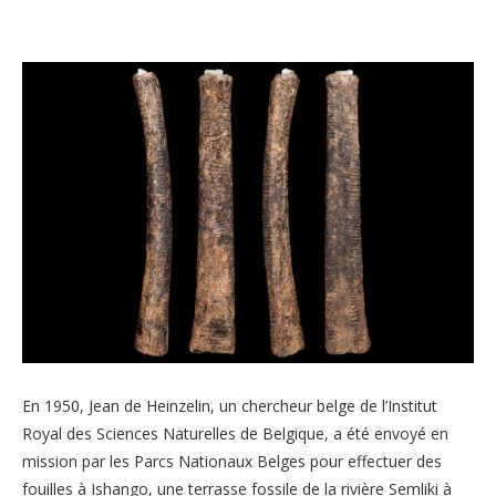
En 1950, Jean de Heinzelin, un chercheur belge de l’Institut
Royal des Sciences Naturelles de Belgique, a été envoyé en
mission par les Parcs Nationaux Belges pour effectuer des
fouilles à Ishango, une terrasse fossile de la rivière Semliki à