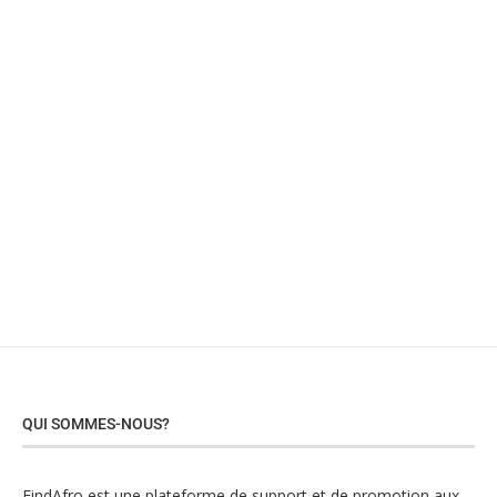
QUI SOMMES-NOUS?
FindAfro est une plateforme de support et de promotion aux