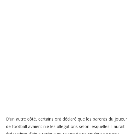
D’un autre côté, certains ont déclaré que les parents du joueur
de football avaient nié les allégations selon lesquelles il aurait
été victime d’abus raciaux en raison de sa couleur de peau,