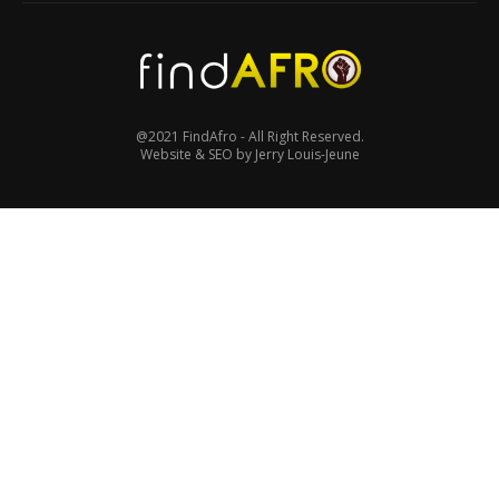
@2021 FindAfro - All Right Reserved.
Website & SEO by Jerry Louis-Jeune