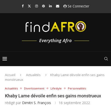
Se Connecter
Everything Afro
Accueil
Actualités
Khaby Lame dévoile enfin ses gains
monstrueux
Actualités
Divertissement
Lifestyle
Personnalités
Khaby Lame dévoile enfin ses gains monstrueux
rédigé par
Dimitri S. François
16 septembre 2022