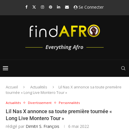
Se Connecter
Everything Afro
Accueil
Actualités
Lil Nas X annonce sa toute première
tournée « Long Live Montero Tour »
Actualités
Divertissement
Personnalités
Lil Nas X annonce sa toute première tournée «
Long Live Montero Tour »
rédigé par
Dimitri S. François
6 mai 2022