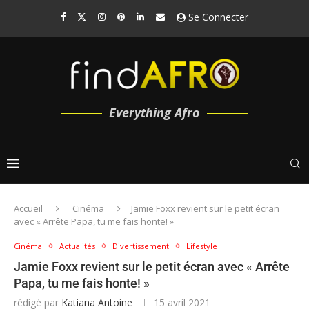
Se Connecter
Everything Afro
Accueil
Cinéma
Jamie Foxx revient sur le petit écran
avec « Arrête Papa, tu me fais honte! »
Cinéma
Actualités
Divertissement
Lifestyle
Jamie Foxx revient sur le petit écran avec « Arrête
Papa, tu me fais honte! »
rédigé par
Katiana Antoine
15 avril 2021