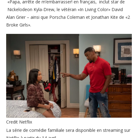
«Papa, arrête de m’embarrasser! en français, inclut star de
Nickelodeon Kyla-Drew, le vétéran «In Living Color» David
Alan Grier – ainsi que Porscha Coleman et Jonathan Kite de «2
Broke Girls».
Credit Netflix
La série de comédie familiale sera disponible en streaming sur
Netflix à partir du 14 avril.