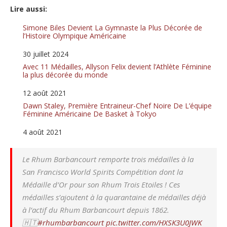
Lire aussi:
Simone Biles Devient La Gymnaste la Plus Décorée de
l’Histoire Olympique Américaine
Date
30 juillet 2024
Avec 11 Médailles, Allyson Felix devient l’Athlète Féminine
la plus décorée du monde
Date
12 août 2021
Dawn Staley, Première Entraineur-Chef Noire De L’équipe
Féminine Américaine De Basket à Tokyo
Date
4 août 2021
Le Rhum Barbancourt remporte trois médailles à la
San Francisco World Spirits Compétition dont la
Médaille d’Or pour son Rhum Trois Etoiles ! Ces
médailles s’ajoutent à la quarantaine de médailles déjà
à l’actif du Rhum Barbancourt depuis 1862.
🇭🇹
#rhumbarbancourt
pic.twitter.com/HXSK3U0JWK