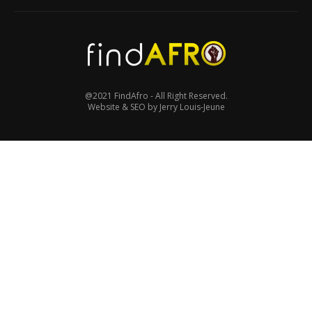
@2021 FindAfro - All Right Reserved.
Website & SEO by Jerry Louis-Jeune