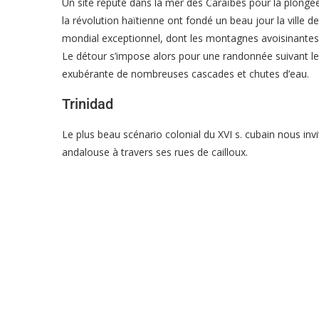
Un site réputé dans la mer des Caraïbes pour la plongée 
la révolution haïtienne ont fondé un beau jour la ville
mondial exceptionnel, dont les montagnes avoisinante
Le détour s’impose alors pour une randonnée suivant le 
exubérante de nombreuses cascades et chutes d’eau.
Trinidad
Le plus beau scénario colonial du XVI s. cubain nous inv
andalouse à travers ses rues de cailloux.