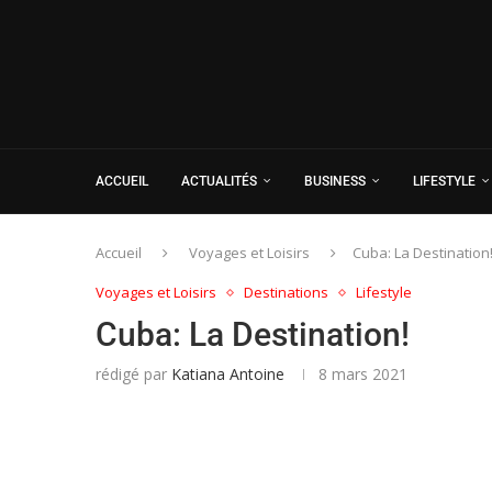
ACCUEIL
ACTUALITÉS
BUSINESS
LIFESTYLE
Accueil
Voyages et Loisirs
Cuba: La Destination
Voyages et Loisirs
Destinations
Lifestyle
Cuba: La Destination!
rédigé par
Katiana Antoine
8 mars 2021