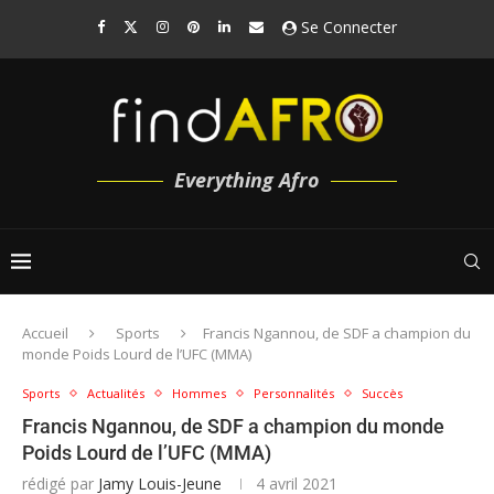
Se Connecter
Everything Afro
Accueil
Sports
Francis Ngannou, de SDF a champion du
monde Poids Lourd de l’UFC (MMA)
Sports
Actualités
Hommes
Personnalités
Succès
Francis Ngannou, de SDF a champion du monde
Poids Lourd de l’UFC (MMA)
rédigé par
Jamy Louis-Jeune
4 avril 2021