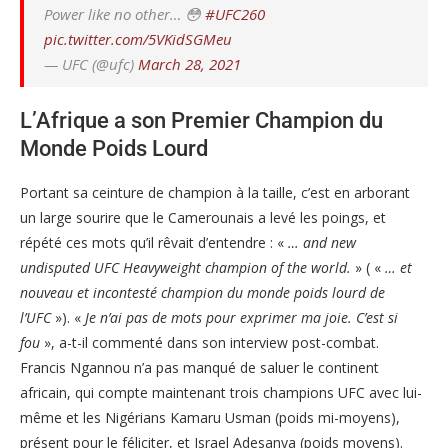
Power like no other… 😳
#UFC260
pic.twitter.com/5VKidSGMeu
— UFC (@ufc)
March 28, 2021
L’Afrique a son Premier Champion du
Monde Poids Lourd
Portant sa ceinture de champion à la taille, c’est en arborant
un large sourire que le Camerounais a levé les poings, et
répété ces mots qu’il rêvait d’entendre : «
… and new
undisputed UFC Heavyweight champion of the world.
» ( «
… et
nouveau et incontesté champion du monde poids lourd de
l’UFC
»). «
Je n’ai pas de mots pour exprimer ma joie. C’est si
fou
», a-t-il commenté dans son interview post-combat.
Francis Ngannou n’a pas manqué de saluer le continent
africain, qui compte maintenant trois champions UFC avec lui-
même et les Nigérians Kamaru Usman (poids mi-moyens),
présent pour le féliciter, et Israel Adesanya (poids moyens).