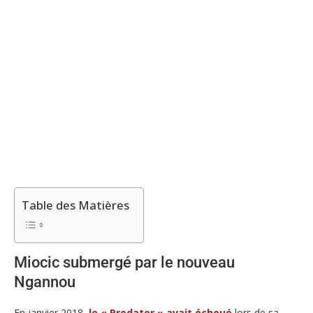
Table des Matières
Miocic submergé par le nouveau
Ngannou
En janvier 2018,
le « Predator » avait échoué
lors de sa