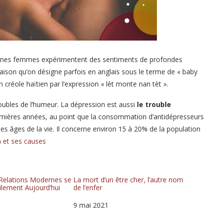
aines femmes expérimentent des sentiments de profondes
 raison qu’on désigne parfois en anglais sous le terme de « baby
 créole haïtien par l’expression « lèt monte nan tèt ».
oubles de l’humeur. La dépression est aussi
le trouble
rnières années, au point que la consommation d’antidépresseurs
les âges de la vie. Il concerne environ 15 à 20% de la population
n et ses causes
 Relations Modernes se
La mort d’un être cher, l’autre nom
cilement Aujourd’hui
de l’enfer
Date
9 mai 2021