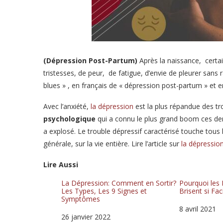
(Dépression Post-Partum)
Après la naissance, cert
tristesses, de peur, de fatigue, d’envie de pleurer sans
blues » , en français de « dépression post-partum » et en
Avec l’anxiété,
la dépression
est la plus répandue des tr
psychologique
qui a connu le plus grand boom ces de
a explosé. Le trouble dépressif caractérisé touche tous 
générale, sur la vie entière. Lire l’article sur
la dépressio
Lire Aussi
La Dépression: Comment en Sortir?
Pourquoi les
Les Types, Les 9 Signes et
Brisent si Fa
Symptômes
Date
8 avril 2021
Date
26 janvier 2022