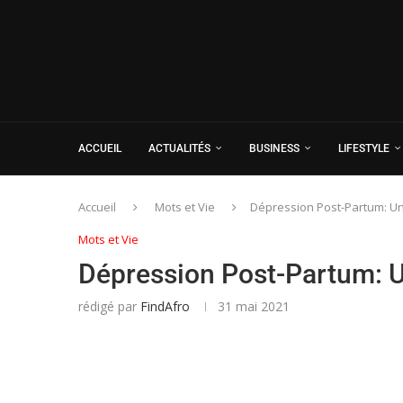
ACCUEIL
ACTUALITÉS
BUSINESS
LIFESTYLE
Accueil
Mots et Vie
Dépression Post-Partum: Un
Mots et Vie
Dépression Post-Partum: U
rédigé par
FindAfro
31 mai 2021